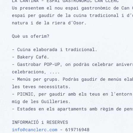
LA CANTINA - ESPAI GASTRONÒMIC CAN CLERC
Us presentem el nou espai gastronòmic de Can 
espai per gaudir de la cuina tradicional i d’
natura i de la riera d’Osor.
Què us oferim?
- Cuina elaborada i tradicional.
- Bakery Café.
- Gastrobar POP-UP, on podràs celebrar aniver
celebracions, ....
- Menús per grups. Podràs gaudir de menús ela
les teves necessitats.
- PICNIC, per gaudir amb els teus en l’entorn
mig de les Guilleries.
- Estades en els apartaments amb règim de pen
INFORMACIÓ i RESERVES
info@canclerc.com
- 619716948