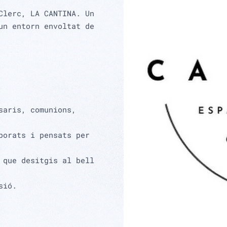
Clerc, LA CANTINA. Un
un entorn envoltat de
saris, comunions,
borats i pensats per
 que desitgis al bell
sió.