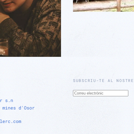
SUBSCRIU-TE AL NOSTRE
r s.n
 mines d'Osor
lerc.com