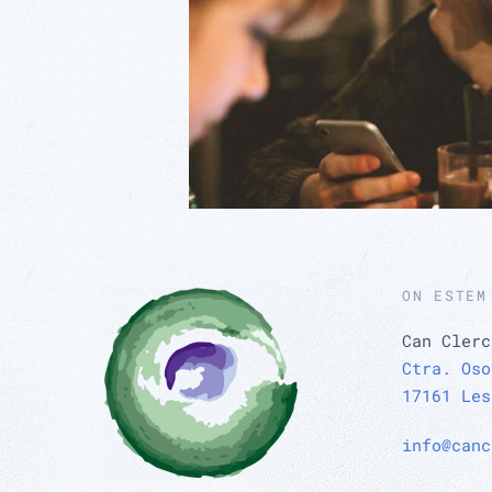
ON ESTEM
Can Clerc
Ctra. Oso
17161 Les
info@canc