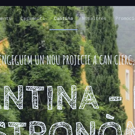
ments
Casaments
Cantina
Nosaltres
Promoci
ENGEGUEM UN NOU PROJECTE A CAN CLERC,
NTINA -
STRONÒ