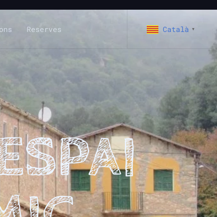
ons
Reserves
Català
▼
 ESPAI
MIC
.